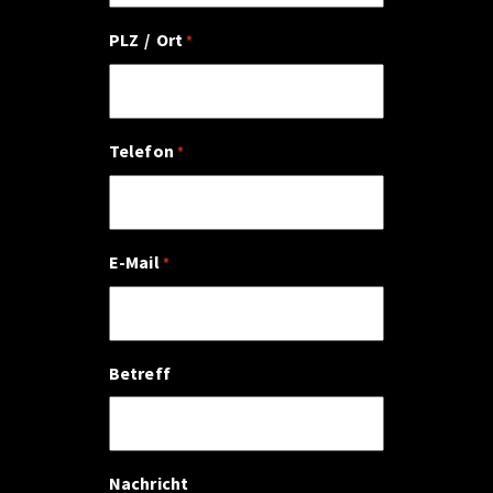
PLZ / Ort
*
Telefon
*
E-Mail
*
Betreff
Nachricht